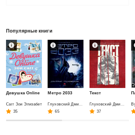
Популярные книги
Девушка
Online
Метро
2033
Текст
П
Сагг Зои Элизабет
Глуховский Дмитрий Алексеевич
Глуховский Дмитрий
35
65
37