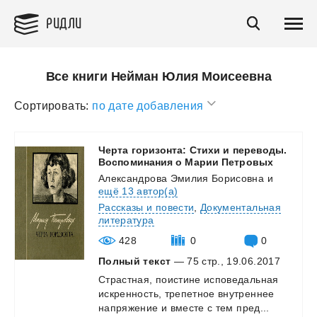
РИДЛИ
Все книги Нейман Юлия Моисеевна
Сортировать:
по дате добавления
Черта горизонта: Стихи и переводы.
Воспоминания о Марии Петровых
Александрова Эмилия Борисовна
и
ещё 13 автор(а)
Рассказы и повести
,
Документальная
литература
428
0
0
Полный текст
— 75 стр., 19.06.2017
Страстная,
поистине
исповедальная
искренность,
трепетное
внутреннее
напряжение
и
вместе
с
тем
пред...