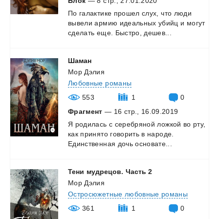
Блок
— 8 стр., 27.01.2020
По
галактике
прошел
слух,
что
люди
вывели
армию
идеальных
убийц
и
могут
сделать
еще.
Быстро,
дешев...
Шаман
Мор Дэлия
Любовные романы
553
1
0
Фрагмент
— 16 стр., 16.09.2019
Я
родилась
с
серебряной
ложкой
во
рту,
как
принято
говорить
в
народе.
Единственная
дочь
основате...
Тени
мудрецов.
Часть
2
Мор Дэлия
Остросюжетные любовные романы
361
1
0