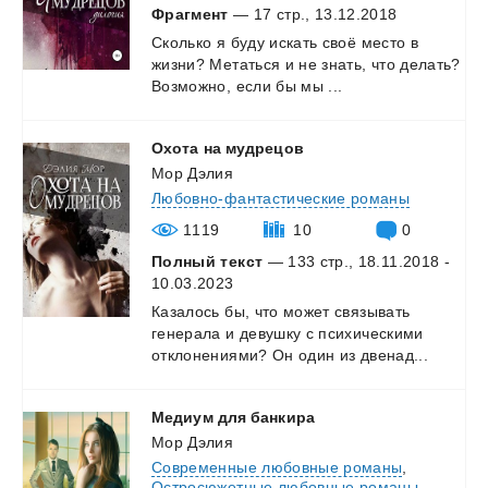
Фрагмент
— 17 стр., 13.12.2018
Сколько
я
буду
искать
своё
место
в
жизни?
Метаться
и
не
знать,
что
делать?
Возможно,
если
бы
мы
...
Охота
на
мудрецов
Мор Дэлия
Любовно-фантастические романы
1119
10
0
Полный текст
— 133 стр., 18.11.2018 -
10.03.2023
Казалось
бы,
что
может
связывать
генерала
и
девушку
с
психическими
отклонениями?
Он
один
из
двенад...
Медиум
для
банкира
Мор Дэлия
Современные любовные романы
,
Остросюжетные любовные романы