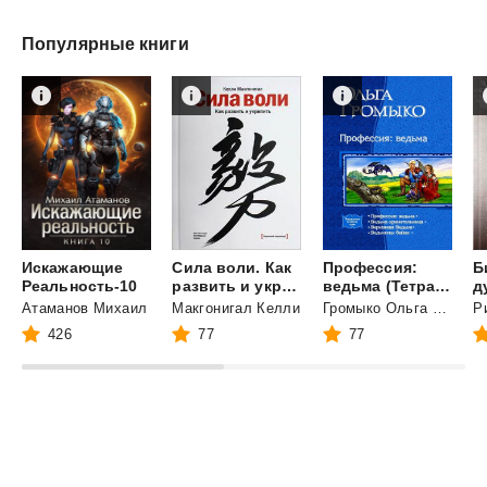
Популярные книги
Искажающие
Сила воли. Как
Профессия:
Б
Реальность-10
развить и укрепить
ведьма (Тетралогия)
д
Атаманов Михаил
Макгонигал Келли
Громыко Ольга Николаевна
Р
426
77
77