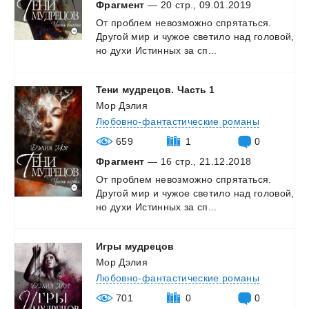
Фрагмент
— 20 стр., 09.01.2019
От
проблем
невозможно
спрятаться.
Другой
мир
и
чужое
светило
над
головой,
но
духи
Истинных
за
сп...
Тени
мудрецов.
Часть
1
Мор Дэлия
Любовно-фантастические романы
659
1
0
Фрагмент
— 16 стр., 21.12.2018
От
проблем
невозможно
спрятаться.
Другой
мир
и
чужое
светило
над
головой,
но
духи
Истинных
за
сп...
Игры
мудрецов
Мор Дэлия
Любовно-фантастические романы
701
0
0