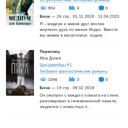
994
4
0
Блок
— 26 стр., 01.11.2018 - 11.04.2023
Я
–
медиум
и
живой
друг
вполне
мертвого
духа
по
имени
Индис.
Вместе
мы
живем
в
мегаполисе,
ходим...
Первенец
Мор Дэлия
Цзы'дарийцы #1
Любовно-фантастические романы
1066
3
0
Блок
— 19 стр., 09.02.2018
Он
смотрел
с
каждого
плаката
на
стене,
разговаривал
в
телевизионной
панели,
хмурился
с
новостных
л...