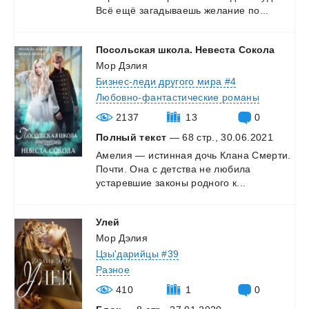
Всё
ещё
загадываешь
желание
по...
Посольская
школа.
Невеста
Сокола
Мор Дэлия
Бизнес-леди другого мира #4
Любовно-фантастические романы
2137
13
0
Полный текст
— 68 стр., 30.06.2021
Амелия
—
истинная
дочь
Клана
Смерти.
Почти.
Она
с
детства
не
любила
устаревшие
законы
родного
к...
Улей
Мор Дэлия
Цзы'дарийцы #39
Разное
410
1
0