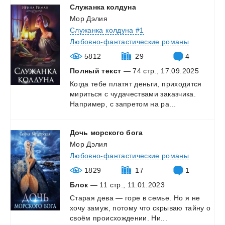
Служанка
колдуна
Мор Дэлия
Служанка колдуна #1
Любовно-фантастические романы
5812
29
4
Полный текст
— 74 стр., 17.09.2025
Когда
тебе
платят
деньги,
приходится
мириться
с
чудачествами
заказчика.
Например,
с
запретом
на
ра...
Дочь
морского
бога
Мор Дэлия
Любовно-фантастические романы
1829
17
1
Блок
— 11 стр., 11.01.2023
Старая
дева
—
горе
в
семье.
Но
я
не
хочу
замуж,
потому
что
скрываю
тайну
о
своём
происхождении.
Ни...