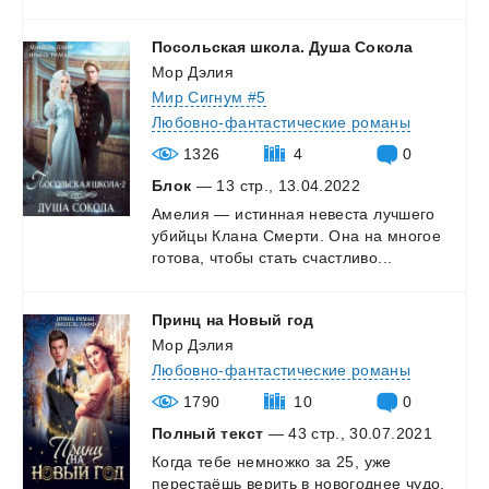
Посольская
школа.
Душа
Сокола
Мор Дэлия
Мир Сигнум #5
Любовно-фантастические романы
1326
4
0
Блок
— 13 стр., 13.04.2022
Амелия
—
истинная
невеста
лучшего
убийцы
Клана
Смерти.
Она
на
многое
готова,
чтобы
стать
счастливо...
Принц
на
Новый
год
Мор Дэлия
Любовно-фантастические романы
1790
10
0
Полный текст
— 43 стр., 30.07.2021
Когда
тебе
немножко
за
25,
уже
перестаёшь
верить
в
новогоднее
чудо.