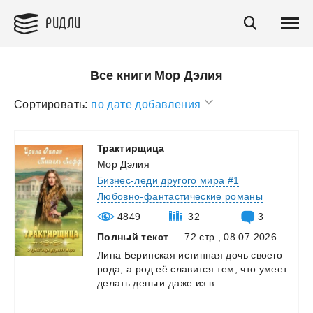
РИДЛИ
Все книги Мор Дэлия
Сортировать:
по дате добавления
Трактирщица
Мор Дэлия
Бизнес-леди другого мира #1
Любовно-фантастические романы
4849
32
3
Полный текст
— 72 стр., 08.07.2026
Лина
Беринская
истинная
дочь
своего
рода,
а
род
её
славится
тем,
что
умеет
делать
деньги
даже
из
в...